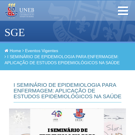
Toggle
navigation
SGE
Home
Eventos Vigentes
I SEMINÁRIO DE EPIDEMIOLOGIA PARA ENFERMAGEM:
APLICAÇÃO DE ESTUDOS EPIDEMIOLÓGICOS NA SAÚDE
I SEMINÁRIO DE EPIDEMIOLOGIA PARA
ENFERMAGEM: APLICAÇÃO DE
ESTUDOS EPIDEMIOLÓGICOS NA SAÚDE