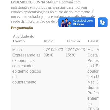
” e contará com
EPIDEMIOLÓGICOS NA SAÚDE
palestrantes envolvidos na área que desenvolvem
estudos epidemiológico
s
no curso de doutoramento. É
um evento voltado para a estudantes e profissionais de
saúde da microrregião ou de outras universidades.
Programação
Atividade do
Evento
Início
Término
Palestrante
Mesa:
27/10/2023
22/11/2023
Msc. Marian
Expressando as
09:00
15:30
Costa –
experiências
Professora
com estudos
da UESB e
epidemiológicos
doutoranda
no
pela UEFS.
doutoramento.
Msc. Jones
Sidnei -
Professor de
enfermagem
da
FENSG/UPE