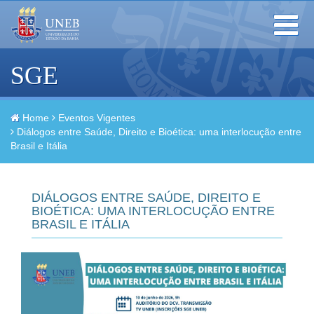
Toggle
navigation
SGE
Home
Eventos Vigentes
Diálogos entre Saúde, Direito e Bioética: uma interlocução entre
Brasil e Itália
DIÁLOGOS ENTRE SAÚDE, DIREITO E
BIOÉTICA: UMA INTERLOCUÇÃO ENTRE
BRASIL E ITÁLIA