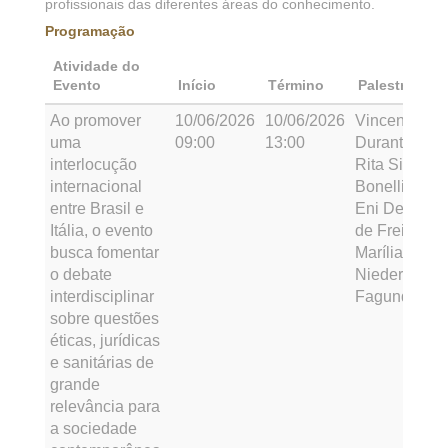
profissionais das diferentes áreas do conhecimento.
Programação
Atividade do
Evento
Início
Término
Palestrante
Ao promover
10/06/2026
10/06/2026
Vincenzo
uma
09:00
13:00
Durante,
interlocução
Rita Simões
internacional
Bonelli, Dra.
entre Brasil e
Eni Devay
Itália, o evento
de Freitas e
busca fomentar
Marília
o debate
Niedermayer
interdisciplinar
Fagundes
sobre questões
éticas, jurídicas
e sanitárias de
grande
relevância para
a sociedade