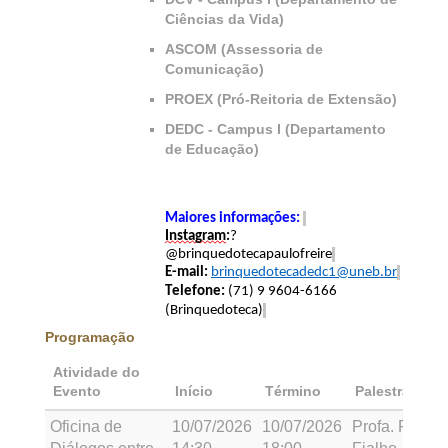
Ciências da Vida)
ASCOM (Assessoria de
Comunicação)
PROEX (Pró-Reitoria de Extensão)
DEDC - Campus I (Departamento
de Educação)
Maiores informações:
Instagram
:
?
@brinquedotecapaulofreire
E-mail:
brinquedotecadedc1@uneb.br
Telefone:
(71) 9
9604-6166
(Brinquedoteca)
Programação
Atividade do
Evento
Início
Término
Palestrante
Oficina de
10/07/2026
10/07/2026
Profa. Flávia