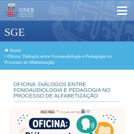
Toggle
navigation
SGE
Home
Oficina: Diálogos entre Fonoaudiologia e Pedagogia no
Processo de Alfabetização
OFICINA: DIÁLOGOS ENTRE
FONOAUDIOLOGIA E PEDAGOGIA NO
PROCESSO DE ALFABETIZAÇÃO