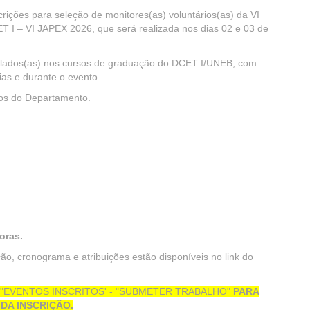
ições para seleção de monitores(as) voluntários(as) da VI
 I – VI JAPEX 2026, que será realizada nos dias 02 e 03 de
culados(as) nos cursos de graduação do DCET I/UNEB, com
ias e durante o evento.
sos do Departamento.
oras.
ção, cronograma e atribuições estão disponíveis no link do
O "EVENTOS INSCRITOS' - "SUBMETER TRABALHO"
PARA
DA INSCRIÇÃO.