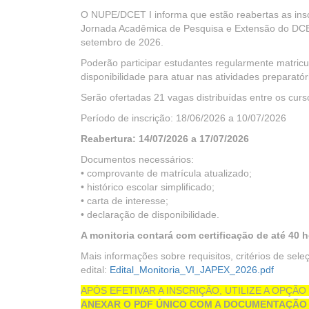
O NUPE/DCET I informa que estão reabertas as inscr
Jornada Acadêmica de Pesquisa e Extensão do DCET
setembro de 2026.
Poderão participar estudantes regularmente matri
disponibilidade para atuar nas atividades preparatór
Serão ofertadas 21 vagas distribuídas entre os cur
Período de inscrição: 18/06/2026 a 10/07/2026
Reabertura: 14/07/2026 a 17/07/2026
Documentos necessários:
• comprovante de matrícula atualizado;
• histórico escolar simplificado;
• carta de interesse;
• declaração de disponibilidade.
A monitoria contará com certificação de até 40 h
Mais informações sobre requisitos, critérios de sele
edital:
Edital_Monitoria_VI_JAPEX_2026.pdf
APÓS EFETIVAR A INSCRIÇÃO, UTILIZE A OPÇÃ
ANEXAR O PDF ÚNICO COM A DOCUMENTAÇÃO 