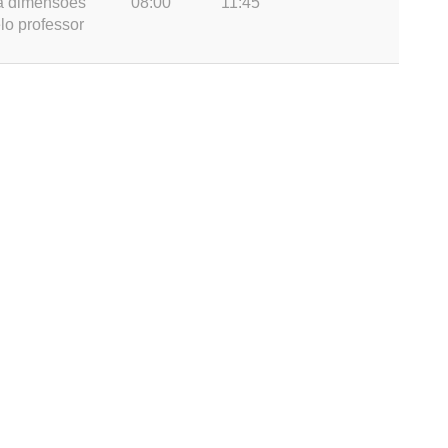
na dimensões
08:00
11:45
lo professor