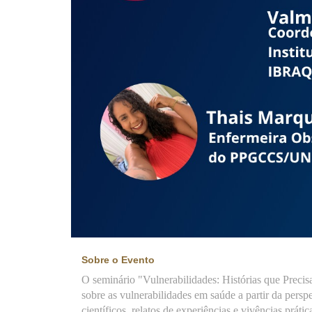
Sobre o Evento
O seminário "Vulnerabilidades: Histórias que Prec
sobre as vulnerabilidades em saúde a partir da persp
científicos, relatos de experiências e vivências prátic