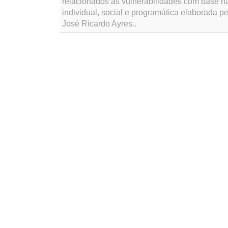
relacionados às vulnerabilidades com base 
individual, social e programática elaborada pe
José Ricardo Ayres..