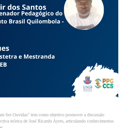
isam Ser Ouvidas" tem como objetivo promover a discussão
ectiva teórica de José Ricardo Ayres, articulando conhecimentos
as.